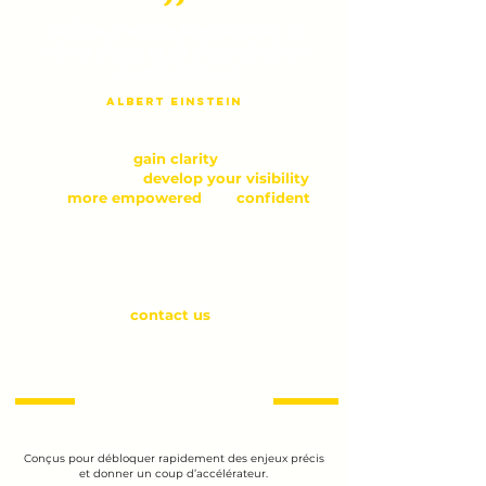
La folie, c’est de faire toujours la
même chose et de s’attendre à un
résultat différent
Albert Einstein
If you want to
gain clarity
, explore new
career options,
develop your visibility
,
feel
more empowered
and
confident
in any conversation you have, clarify
your next career move or simply
develop your communication and
networks to design the strategy to get
what you want, don’t hesitate to
contact us
!
Conçus pour débloquer rapidement des enjeux précis
et donner un coup d’accélérateur.