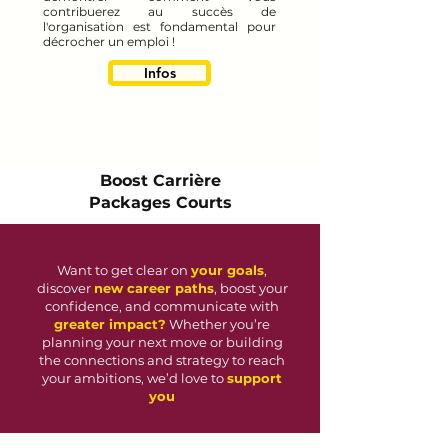
contribuerez au succès de
l'organisation est fondamental pour
décrocher un emploi !
Infos
Boost Carrière
Packages Courts
Want to get clear on
your goals
,
discover
new career paths
, boost your
confidence, and communicate with
greater impact?
Whether you’re
planning your next move or building
the connections and strategy to reach
your ambitions, we’d love to
support
you