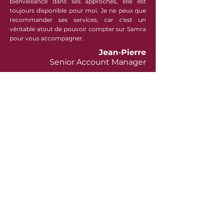
bienveillance dans ses approches, elle est
toujours disponible pour moi. Je ne peux que
recommander ses services, car c'est un
véritable atout de pouvoir compter sur Samra
pour vous accompagner.
Jean-Pierre
Senior Account Manager
Réservez votre appel
Retour aux forfaits
Complétez ce package avec
Élaborez votre stratégie de recherche d'emploi
Un CV qui vous permet d'obtenir un entretien